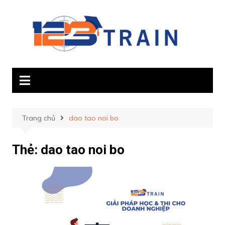
Chuyển
đến
phần
nội
dung
Trang chủ
dao tao noi bo
Thẻ:
dao tao noi bo