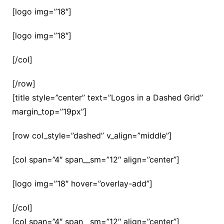
[logo img=”18″]
[logo img=”18″]
[/col]
[/row]
[title style=”center” text=”Logos in a Dashed Grid”
margin_top=”19px”]
[row col_style=”dashed” v_align=”middle”]
[col span=”4″ span__sm=”12″ align=”center”]
[logo img=”18″ hover=”overlay-add”]
[/col]
[col span=”4″ span__sm=”12″ align=”center”]