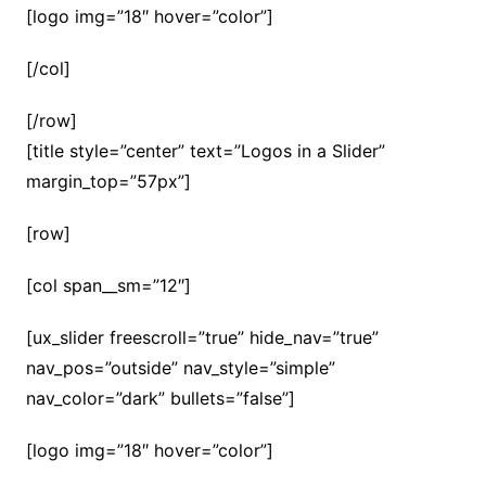
[logo img=”18″ hover=”color”]
[/col]
[/row]
[title style=”center” text=”Logos in a Slider”
margin_top=”57px”]
[row]
[col span__sm=”12″]
[ux_slider freescroll=”true” hide_nav=”true”
nav_pos=”outside” nav_style=”simple”
nav_color=”dark” bullets=”false”]
[logo img=”18″ hover=”color”]