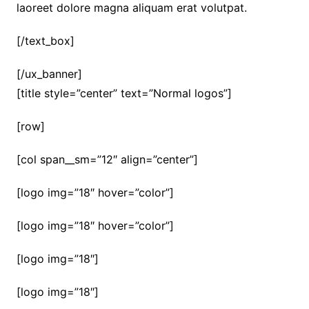
laoreet dolore magna aliquam erat volutpat.
[/text_box]
[/ux_banner]
[title style=”center” text=”Normal logos”]
[row]
[col span__sm=”12″ align=”center”]
[logo img=”18″ hover=”color”]
[logo img=”18″ hover=”color”]
[logo img=”18″]
[logo img=”18″]