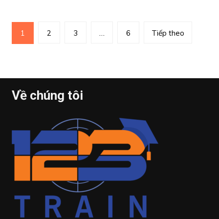
Điều
1
2
3
…
6
Tiếp theo
hướng
bài
viết
Về chúng tôi