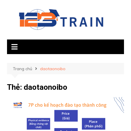
Chuyển
đến
phần
nội
dung
Trang chủ
daotaonoibo
Thẻ:
daotaonoibo