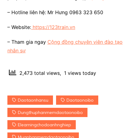
– Hotline liên hệ: Mr Hưng 0963 323 650
– Website:
https://123train.vn
– Tham gia ngay
Cộng đồng chuyên viên đào tạo
nhân sự
2,473 total views, 1 views today
Daotaonhansu
Daotaonoibo
Dungthuphanmemdaotaonoibo
Elearningchodoanhnghiep
Muaphanmemdaotaonoibo