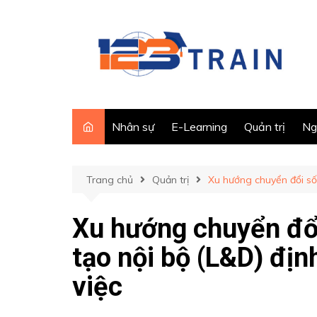
Chuyển
đến
phần
nội
dung
Nhân sự
E-Learning
Quản trị
Ng
Trang chủ
Quản trị
Xu hướng chuyển đổi số:
Xu hướng chuyển đổi
tạo nội bộ (L&D) địn
việc