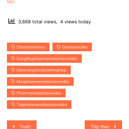
001
3,668 total views, 4 views today
Daotaonhansu
Daotaonoibo
Dungthuphanmemdaotaonoibo
Elearningchodoanhnghiep
Muaphanmemdaotaonoibo
Phanmemdaotaonoibo
Taiphanmemdaotaonoibo
Điều
Trước
Tiếp theo