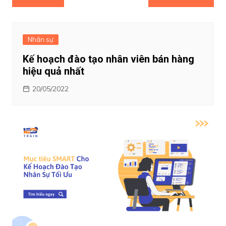
hướng
bài
viết
Nhân sự
Kế hoạch đào tạo nhân viên bán hàng
hiệu quả nhất
20/05/2022